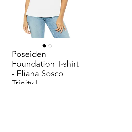
Poseiden
Foundation T-shirt
- Eliana Sosco
Trinity I
価
$25.00
格
数量
*